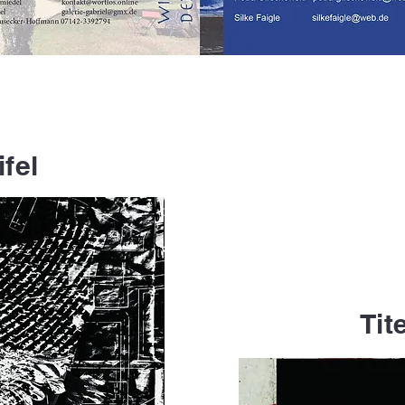
ifel
Tit