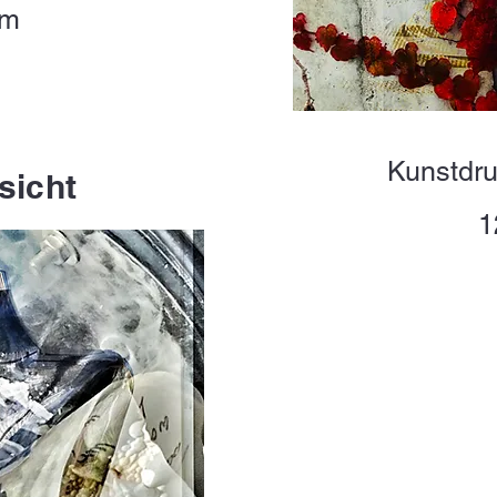
cm
Kunstdru
rsicht
1